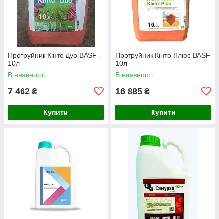
Протруйник Кінто Дуо BASF -
Протруйник Кінто Плюс BASF
10л
10л
В наявності
В наявності
7 462
16 885
₴
₴
Купити
Купити