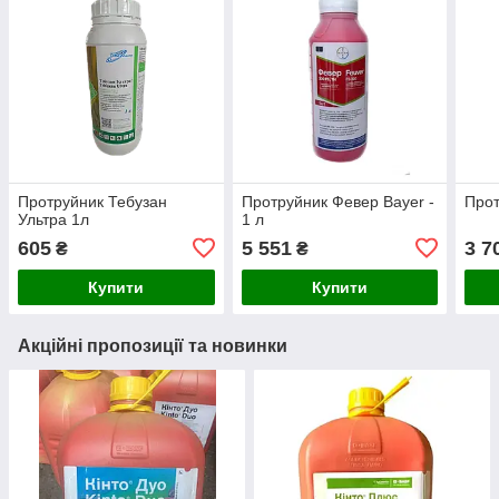
Протруйник Тебузан
Протруйник Февер Bayer -
Прот
Ультра 1л
1 л
605
5 551
3 7
₴
₴
Купити
Купити
Акційні пропозиції та новинки