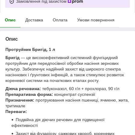
Замовлення під захистом
Опис
Доставка
Оплата
Умови повернення
Опис
Протруйник Бригід, 1 л
Бригід
— це високоефективний системний фунгіцидний
протруйник для передпосівної обробки насіння зернових
культур. Забезпечує надійний захист від широкого спектра
насіннєвих і ґрунтових інфекцій, а також стимулює розвиток
кореневої системи на початкових етапах росту.
Діюча речовина:
тебуконазол, 60 г/л + прохлораз, 90 г/л
Препаративна форма:
концентрат суспензії
Призначення:
протруювання насіння пшениці, ячменю, жита,
тритикале
Переваги:
Подвійна дія діючих речовин для підвищеної
ефективності
Захист від фузаріозу, сажкових хвороб, кореневих