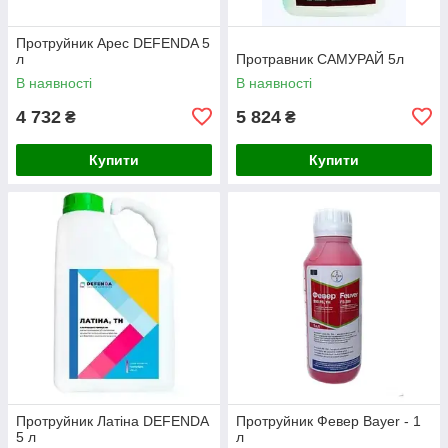
Протруйник Арес DEFENDA 5
л
Протравник САМУРАЙ 5л
В наявності
В наявності
4 732
5 824
₴
₴
Купити
Купити
Протруйник Латіна DEFENDA
Протруйник Февер Bayer - 1
5 л
л